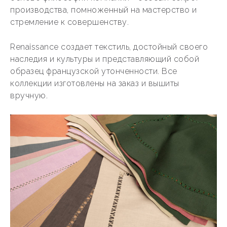
производства, помноженный на мастерство и
стремление к совершенству.
Renaissance создает текстиль, достойный своего
наследия и культуры и представляющий собой
образец французской утонченности. Все
коллекции изготовлены на заказ и вышиты
вручную.