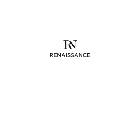
Коллекция
Секреты мастерства
Дом
Контактная
Instagram
RENAISSANCE
3 rue des Tilleuls